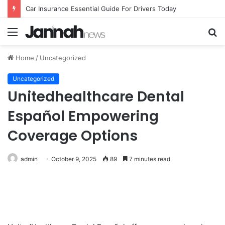
Car Insurance Essential Guide For Drivers Today
Menu
S
fo
Home
/
Uncategorized
Uncategorized
Unitedhealthcare Dental
Español Empowering
Coverage Options
admin
October 9, 2025
89
7 minutes read