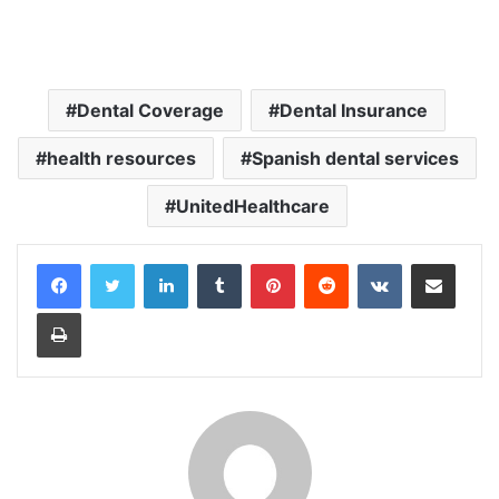
Dental Coverage
Dental Insurance
health resources
Spanish dental services
UnitedHealthcare
LinkedIn
Tumblr
Pinterest
Reddit
VKontakte
Share via Email
Print